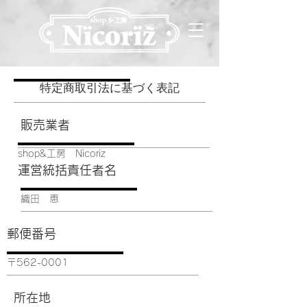
特定商取引法に基づく表記
販売業者
shop&工房 Nicoriz
運営統括責任者名
織田 恵
郵便番号
〒562-0001
所在地